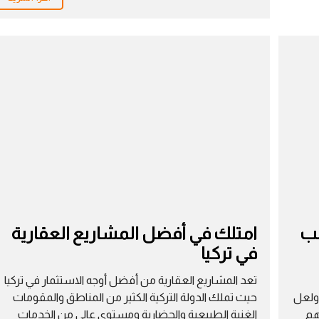
ا
د
ل
ج
ق
ي
ا
م
س
ن
ل
خ
ي
ة
ا
ن
ا
ه
ه
ل
ر
ش
ا
ر
م
و
ق
ا
ل
م
ش
د
ي
ي
خ
ن
نب
امتلك في أفضل المشاريع العقارية
ز
ة
ا
في تركيا
ا
ي
ل
د
تعد المشاريع العقارية من أفضل أوجه الاستثمار في تركيا
ع
 ولعل
حيث تملك الدولة التركية الكثير من المناطق والمقومات
ب
هم
الغنية الطبيعية والحضارية ومستوى عالي من الخدمات