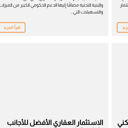
و
ثمار
والبنية التحتية مضافًا إليها الدعم الحكومي الكبير من الميزات
ر
والتسهيلات التي...
ا
زيد
اقرأ المزيد
ل
ت
ج
م
ع
ا
ل
م
ع
ا
د
ي
كني
الاستثمار العقاري الأفضل للأجانب