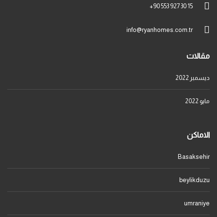
+90 553 927 30 15
info@ryanhomes.com.tr
مقالات
ديسمبر 2022
مايو 2022
الاماكن
Basaksehir
beylikduzu
umraniye