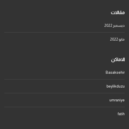
مقالات
ديسمبر 2022
مايو 2022
الاماكن
Basaksehir
beylikduzu
umraniye
fatih